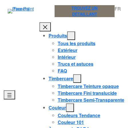
Aller
TROUVEZ UN
FR
au
DÉTAILLANT
contenu
Produits
Tous les produits
Extérieur
Intérieur
Trucs et astuces
FAQ
Timbercare
Timbercare Teinture opaque
Timbercare Fini translucide
Timbercare Semi-Transparente
Couleur
Couleurs Tendance
Couleur 101