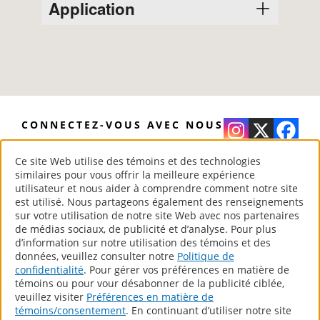
Sans COV*
Application
9031
Durabilité supérieure
Grand pouvoir cachant
9034
Ce produit est prêt à l’emploi, vous ne
Excellente adhérence
devez pas le diluer.
9035
Faible odeur
Brassez le produit à fond avant
Peinture et apprêt en un
l’application.
Conditionnez les outils dans l’eau
CONNECTEZ-VOUS AVEC NOUS
avant de les utiliser.
Appliquez le produit généreusement,
Ce site Web utilise des témoins et des technologies
sans oubli ni surcharge, en respectant
similaires pour vous offrir la meilleure expérience
le taux d’étalement du produit. Peignez
utilisateur et nous aider à comprendre comment notre site
www.para.com
est utilisé. Nous partageons également des renseignements
une section d’environ 2 x 4 pieds à
®
Peintures PARA
– Your Home Canadian Style
sur votre utilisation de notre site Web avec nos partenaires
l’aide d’un rouleau en dessinant un
de médias sociaux, de publicité et d’analyse. Pour plus
Tous droits réservés.
« W ». Sans que le rouleau quitte la
d’information sur notre utilisation des témoins et des
données, veuillez consulter notre
Politique de
surface, remplissez le motif en « W ».
confidentialité
. Pour gérer vos préférences en matière de
Lissez la section de la partie non peinte
témoins ou pour vour désabonner de la publicité ciblée,
Produits
vers la partie peinte.
veuillez visiter
Préférences en matière de
Trouvez Un Détaillant
Respectez le temps de séchage du
témoins/consentement
. En continuant d’utiliser notre site
Contactez Nous