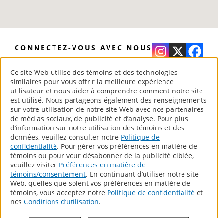
CONNECTEZ-VOUS AVEC NOUS
Ce site Web utilise des témoins et des technologies
similaires pour vous offrir la meilleure expérience
utilisateur et nous aider à comprendre comment notre site
www.para.com
est utilisé. Nous partageons également des renseignements
®
Peintures PARA
– Your Home Canadian Style
sur votre utilisation de notre site Web avec nos partenaires
de médias sociaux, de publicité et d’analyse. Pour plus
Tous droits réservés.
d’information sur notre utilisation des témoins et des
données, veuillez consulter notre
Politique de
confidentialité
. Pour gérer vos préférences en matière de
témoins ou pour vour désabonner de la publicité ciblée,
Produits
veuillez visiter
Préférences en matière de
Trouvez Un Détaillant
témoins/consentement
. En continuant d’utiliser notre site
Contactez Nous
Web, quelles que soient vos préférences en matière de
témoins, vous acceptez notre
Politique de confidentialité
et
POLITIQUE DE LA PROTECTION DE LA VIE PRIVÉE
nos
Conditions d’utilisation
.
RAPPORT D’ACCESSIBILITÉ
Web Design By Allegra