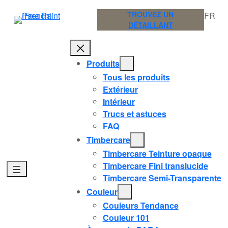
Aller
TROUVEZ UN
FR
au
DÉTAILLANT
contenu
Produits
Tous les produits
Extérieur
Intérieur
Trucs et astuces
FAQ
Timbercare
Timbercare Teinture opaque
Timbercare Fini translucide
Timbercare Semi-Transparente
Couleur
Couleurs Tendance
Couleur 101